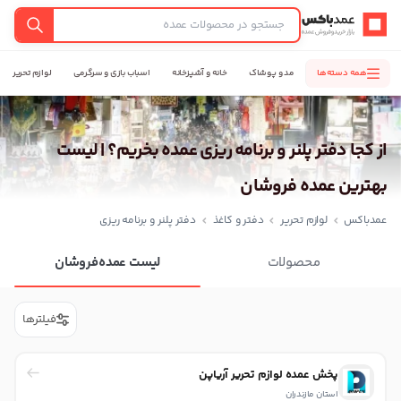
عمدباکس — بازگشت به صفحه اصلی
جستجو
همه دسته‌ها
مد و پوشاک
خانه و آشپزخانه
اسباب بازی و سرگرمی
لوازم تحریر
از کجا دفتر پلنر و برنامه ریزی عمده بخریم؟ | لیست
بهترین عمده فروشان
عمدباکس
لوازم تحریر
دفتر و کاغذ
دفتر پلنر و برنامه ریزی
محصولات
لیست عمده‌فروشان
فیلترها
پخش عمده لوازم تحریر آریاپن
استان مازندران