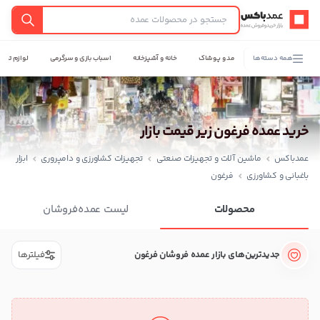
عمدباکس — بازگشت به صفحه اصلی
جستجو
همه دسته‌ها
مد و پوشاک
خانه و آشپزخانه
اسباب بازی و سرگرمی
لوازم تحری
خرید عمده فرغون زیر قیمت بازار
عمدباکس
ماشین آلات و تجهیزات صنعتی
تجهیزات کشاورزی و دامپروری
ابزار
باغبانی و کشاورزی
فرغون
محصولات
لیست عمده‌فروشان
جدیدترین‌های بازار عمده فروشان فرغون
فیلترها