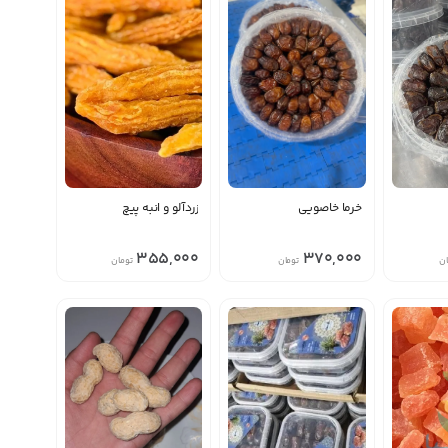
خرما خاصویی
زردآلو و انبه پیچ
355,000
370,000
ان
تومان
تومان