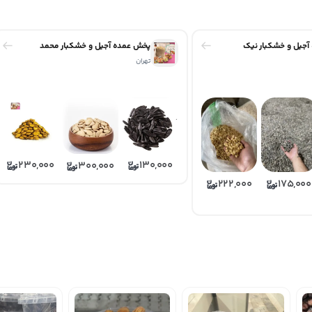
جیل و خشکبار نیک
پخش عمده آجیل و خشکبار محمد
تهران
230,000
130,000
300,000
222,000
175,000