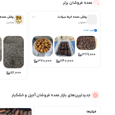
عمده فروشان برتر
پخش عمده خرما سیادت
پخش عمده آ
اصفهان
ورامین
تایید شده
369,000
370,000
240,000
112,000
جدیدترین‌های بازار عمده فروشان آجیل و خشکبار
فیلترها