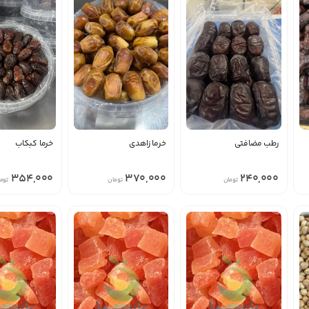
رطب مضافتی
خرما زاهدی
خرما کبکاب
354,000
370,000
240,000
تومان
تومان
توم