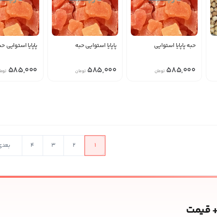
حبه پاپایا استوایی
پاپایا استوایی حبه
پاپایا استوایی حب
585,000
585,000
585,000
تومان
تومان
توما
در حال بارگذار
1
2
3
4
بعدی
+ قیمت