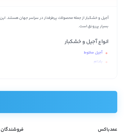
آجیل و خشکبار از جمله محصولات پرطرفدار در سراسر جهان هستند. این م
بسیار پررونق است.
انواع آجیل و خشکبار
آجیل مخلوط
بادام
پسته
تخمه
خرما
زرشک
فندق
کشمش و مویز
گردو
عمدباکس
فروشندگان
میوه خشک