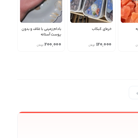
ه
خرمای کبکاب
بادام زمینی با غلاف و بدون
پوست آستانه
200,000
120,000
ن
تومان
تومان
ی محصولات بیشتر