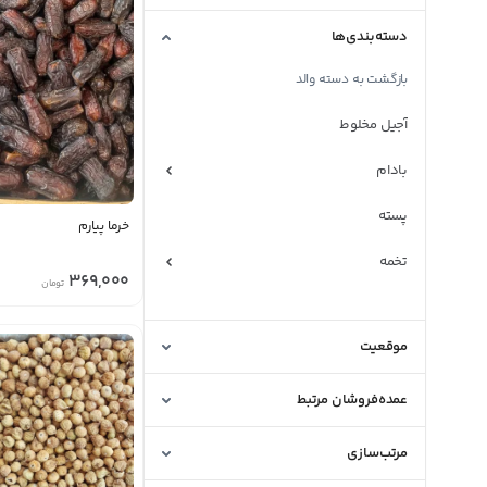
دسته‌بندی‌ها
بازگشت به دسته والد
آجیل مخلوط
بادام
پسته
خرما پیارم
تخمه
369,000
تومان
خرما
موقعیت
زرشک
فندق
عمده‌فروشان مرتبط
کشمش و مویز
مرتب‌سازی