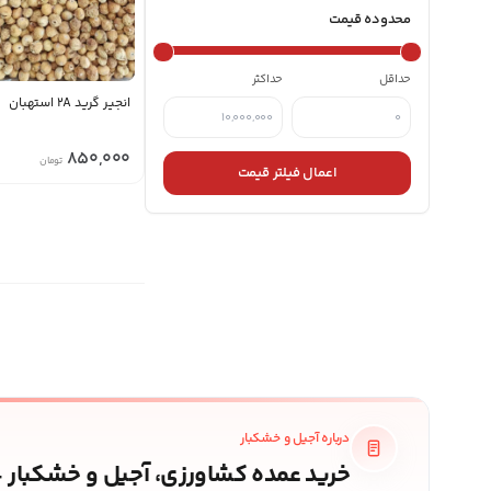
گردو
محدوده قیمت
میوه خشک
حداقل
حداکثر
انجیر گرید 2A استهبان
850,000
تومان
اعمال فیلتر قیمت
درباره آجیل و خشکبار
خرید عمده کشاورزی، آجیل و خشکبار 