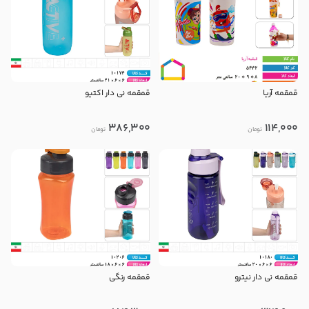
قمقمه آریا
قمقمه نی دار اکتیو
386,300
114,000
تومان
تومان
قمقمه نی دار نیترو
قمقمه رنگی