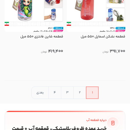
قمقمه نشکن اسمایل ۵۵۰ میل
قمقمه شاین فانتزی ۵۵۰ میل
419,400
391,700
تومان
تومان
در حال بارگذاری محصولات بیشتر
1
2
3
4
بعدی
درباره قمقمه آب
خرید عمده ظروف پلاستیکی، قمقمه آب + قیمت