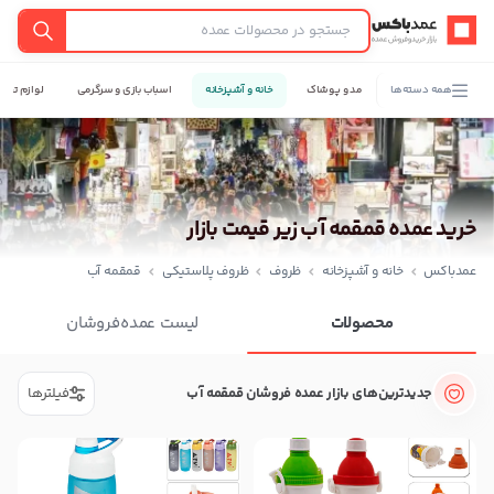
عمدباکس — بازگشت به صفحه اصلی
جستجو
همه دسته‌ها
مد و پوشاک
خانه و آشپزخانه
اسباب بازی و سرگرمی
لوازم تحری
خرید عمده قمقمه آب زیر قیمت بازار
عمدباکس
خانه و آشپزخانه
ظروف
ظروف پلاستیکی
قمقمه آب
محصولات
لیست عمده‌فروشان
جدیدترین‌های بازار عمده فروشان قمقمه آب
فیلترها