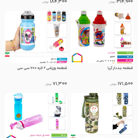
184,300
314,900
تومان
تومان
قمقمه بنددار آریا
قمقمه ورزشی ۲ لایه ۷۰۰ سی سی
71,300
171,500
تومان
تومان