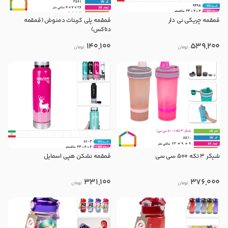
قمقمه چریکی نی دار
قمقمه پلی کربنات دمنوش (قمقمه
دتاکس)
140,100
539,200
تومان
تومان
شیکر ۳ تکه ۵۰۰ سی سی
قمقمه نشکن هپی اسمایل
331,100
376,000
تومان
تومان