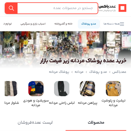
عمدباکس — بازگشت به صفحه اصلی
جستجو
همه دسته‌ها
مد و پوشاک
خانه و آشپزخانه
اسباب بازی و سرگرمی
لوازم تحری
خرید عمده پوشاک مردانه زیر قیمت بازار
عمدباکس
مد و پوشاک
مردانه
پوشاک مردانه
تیشرت و پلوشرت
سویشرت و هودی
پیراهن مردانه
لباس راحتی مردانه
شلوار مردانه
مردانه
مردانه
محصولات
لیست عمده‌فروشان