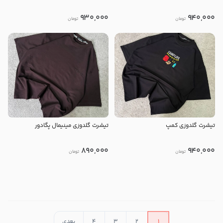
930,000
940,000
تومان
تومان
تیشرت گلدوزی کمپ
تیشرت گلدوزی مینیمال پگادور
890,000
940,000
تومان
تومان
در حال بارگذاری محصولات بیشتر
1
2
3
4
بعدی