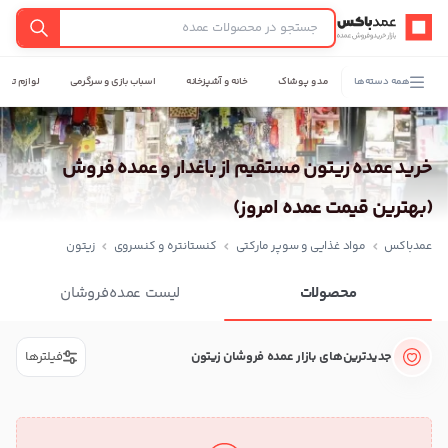
عمدباکس — بازگشت به صفحه اصلی
جستجو
همه دسته‌ها
مد و پوشاک
خانه و آشپزخانه
اسباب بازی و سرگرمی
لوازم تحری
خرید عمده زیتون مستقیم از باغدار و عمده فروش
(بهترین قیمت عمده امروز)
عمدباکس
مواد غذایی و سوپر مارکتی
کنستانتره و کنسروی
زیتون
محصولات
لیست عمده‌فروشان
جدیدترین‌های بازار عمده فروشان زیتون
فیلترها