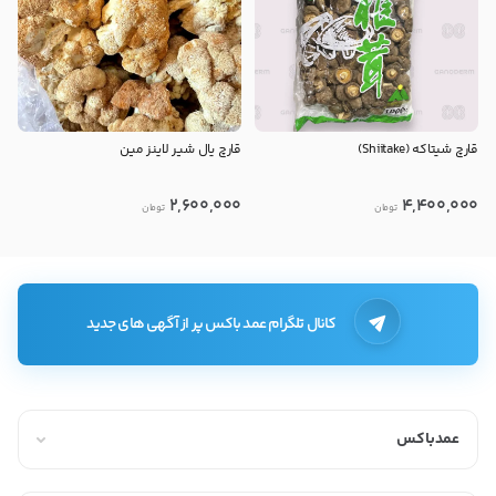
قارچ شیتاکه (Shiitake)
قارچ یال شیر لاینز مین
2,600,000
4,400,000
تومان
تومان
کانال تلگرام عمد باکس پر از آگهی های جدید
عمدباکس