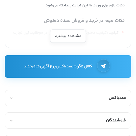
نکات لازم برای ورود به این تجارت پرداخته می‌شود.
نکات مهم در خرید و فروش عمده دمنوش
کیفیت:
کیفیت دمنوش‌ها از مهم‌ترین عوامل در موفقیت این تجارت
مشاهده بیشتر
است. به همین دلیل، باید از دمنوش‌های باکیفیت و مرغوب استفاده
کنید تا مشتریان راضی و وفادار داشته باشید.
قیمت:
قیمت دمنوش‌ها باید رقابتی باشد و با توجه به قیمت سایر
کانال تلگرام عمد باکس پر از آگهی های جدید
دمنوش‌های موجود در بازار تعیین شود.
بسته‌بندی:
بسته‌بندی مناسب و جذاب دمنوش‌ها، در جلب نظر
مشتریان بسیار موثر است.
عمدباکس
مجوزها:
قبل از شروع فعالیت، باید مجوزهای لازم از مراجع ذیصلاح را
دریافت کنید.
فروشندگان
خدمات پس از فروش:
ارائه خدمات پس از فروش مناسب، به حفظ
مشتریان و افزایش رضایت آنها کمک می‌کند.