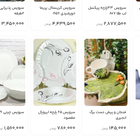
سرویس 33پارچه پیکسل
سرویس کریستال پریما
سرویس پذیرایی
لب طلا 807
خورشیدی 1656
۲طبقه
3,450,000
4,439,500
2,877,500
تومان
تومان
فنجان و پيش دست برگ
سرویس 25 پارچه ایروپال
سرویس چینی 26 پارچه
انجيري
مقصود
1,560,000
780,000
145,000
تومان
تومان
توم