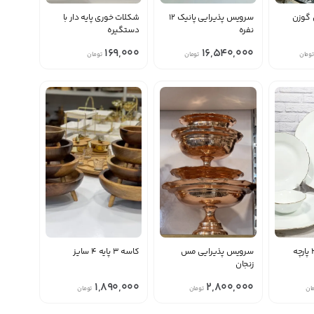
 گوزن
سرویس پذیرایی پانیک ۱۲
شکلات خوری پایه دار با
نفره
دستگیره
169,000
16,540,000
تومان
تومان
تومان
سرویس پذیرایی مس
کاسه ۳ پایه ۴ سایز
زنجان
1,890,000
2,800,000
ان
تومان
تومان