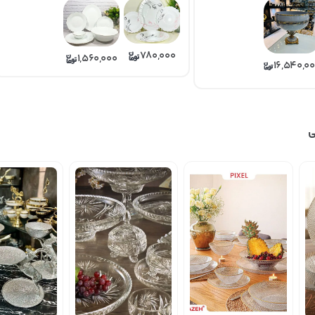
780,000
1,560,000
16,540,0
ی