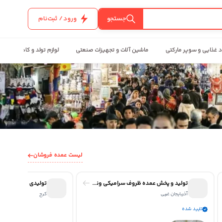
جستجو
ورود / ثبت‌نام
د غذایی و سوپر مارکتی
ماشین آلات و تجهیزات صنعتی
لوازم تولد و کادویی
لیست عمده فروشان
تولید و پخش عمده ظروف سرامیکی وندا سرام
تولیدی ظروف سرامی
آذربایجان غربی
کرج
تایید شده