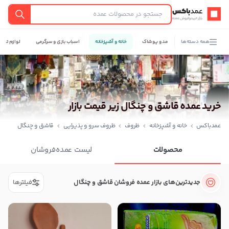
عمدباکس — بازگشت به صفحه اصلی
جستجو
همه دسته‌ها
مد و پوشاک
خانه و آشپزخانه
اسباب بازی و سرگرمی
لوازم تحری
خرید عمده قاشق و چنگال زیر قیمت بازار
عمدباکس
خانه و آشپزخانه
ظروف
ظروف سرو و پذیرایی
قاشق و چنگال
محصولات
لیست عمده‌فروشان
جدیدترین‌های بازار عمده فروشان قاشق و چنگال
فیلترها