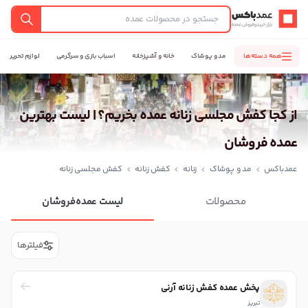
عمدباکس — بازگشت به صفحه اصلی
جستجو
همه دسته‌ها
مد و پوشاک
خانه و آشپزخانه
اسباب بازی و سرگرمی
لوازم تحریر
از کجا کفش مجلسی زنانه عمده بخریم؟ | لیست بهترین
عمده فروشان
عمدباکس
مد و پوشاک
زنانه
کفش زنانه
کفش مجلسی زنانه
محصولات
لیست عمده‌فروشان
فیلترها
پخش عمده کفش زنانه آرنی
تبریز