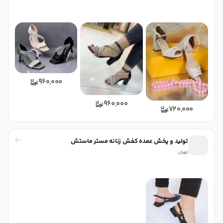
960,000
960,000
720,000
تولید و پخش عمده کفش زنانه مستر ماستش
تهران