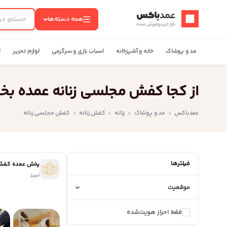
عمدباکس — بازگشت به صفحه اصلی
همه دسته‌ها
مد و پوشاک
خانه و آشپزخانه
اسباب بازی و سرگرمی
لوازم تحریر
ل
از کجا کفش مجلسی زنانه عمده بخ
عمدباکس
مد و پوشاک
زنانه
کفش زنانه
کفش مجلسی زنانه
فیلترها
پخش عمده کفش ز
تبریز
موقعیت
فقط احراز هویت‌شده