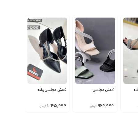
نه
کفش مجلسی
کفش مجلسی زنانه
345,000
960,000
تومان
تومان