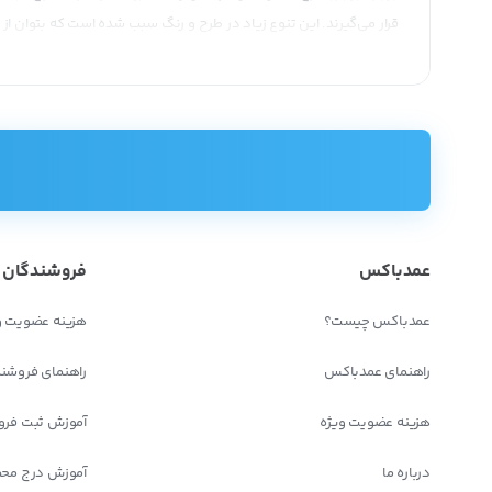
قرار می‌گیرند. این تنوع زیاد در طرح و رنگ سبب شده است که بتوان 
در ساده‌ترین تقسیم بندی می‌توان کفش مجلسی زنانه را به صورت زیر 
کفش پاشنه بلند
کفش پاشنه کوتاه
کفش با پاشنه خیلی بلند (Very High Heels)
کفش استیلو (The Stiletto)
کفش با پاشنه متوسط
عمدباکس
فروشندگان
کفش پامپ کلاسیک (Pump)
کفش پاشنه کوبایی (Cuban Heels)
عمدباکس چیست؟
هزینه عضویت و
کفش پاشنه مکعبی (Block Heels)
راهنمای عمدباکس
راهنمای فروشن
کفش پاشنه ویرگولی (Comma Heels)
کفش‌های فانتزی (Decorative Heels)
هزینه عضویت ویژه
آموزش ثبت فرو
کفش لژدار یکسره (Wedge Heels)
درباره ما
آموزش درج مح
کفش مچ‌دار