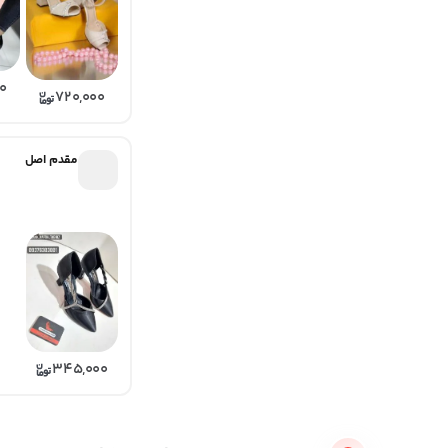
0
720,000
مقدم اصل
345,000