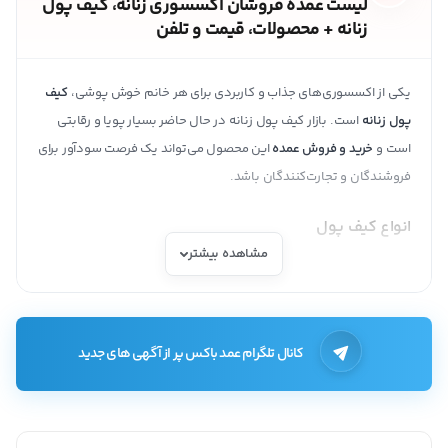
لیست عمده فروشان اکسسوری زنانه، کیف پول
زنانه + محصولات، قیمت و تلفن
یکی از اکسسوری‌های جذاب و کاربردی برای هر خانم خوش پوشی،
کیف
پول زنانه
است. بازار کیف پول زنانه در حال حاضر بسیار پویا و رقابتی
است و
خرید و فروش عمده
این محصول می‌تواند یک فرصت سودآور برای
فروشندگان و تجارت‌کنندگان باشد.
انواع کیف پول
مشاهده بیشتر
کیف پول
با توجه به کاربرد‌های گوناگونی که برای هر فرد دارد یکی از
لوازم ضروری به شمار می‌رود. مسلما هر فردی موقع بیرون رفتن نیاز به
پول نقد، کارت اعتباری، مدارک شناسایی و کارت ویزیت و… دارد و با این
حساب کیف پول یک جز جدایی ناپذیر از استایل هر فردی است.
کانال تلگرام عمد باکس پر از آگهی های جدید
در حالت کلی بر اساس ساختار کیف پول، می‌توان تقسیم بندی زیر را
داشت: