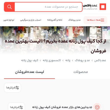
عمدباکس — بازگشت به صفحه اصلی
جستجو
همه دسته‌ها
مد و پوشاک
خانه و آشپزخانه
اسباب بازی و سرگرمی
لوازم تحریر
از کجا کیف پول زنانه عمده بخریم؟ | لیست بهترین عمده
فروشان
عمدباکس
مد و پوشاک
زنانه
اکسسوری زنانه
کیف پول زنانه
محصولات
لیست عمده‌فروشان
فیلترها
جدیدترین‌های بازار عمده فروشان کیف پول زنانه
فیلترها