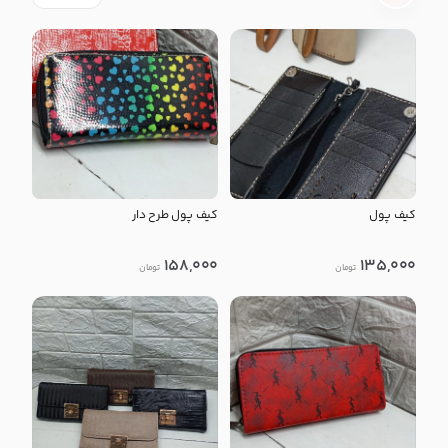
کیف پول
کیف پول طرح دار
158,000
135,000
تومان
تومان