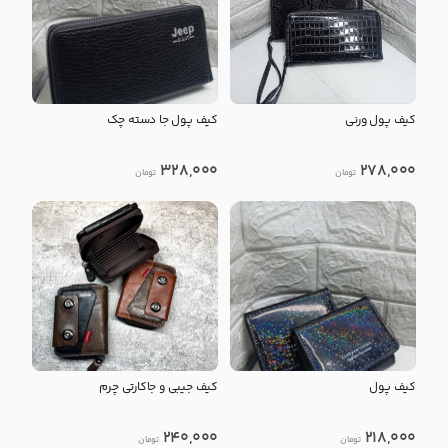
کیف پول ورنی
کیف پول جا دسته چک
328,000
278,000
تومان
تومان
کیف پول
کیف جیبی و جاکارتی چرم
240,000
218,000
تومان
تومان