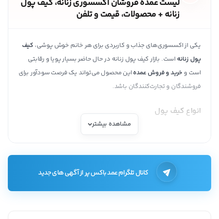
لیست عمده فروشان اکسسوری زنانه، کیف پول
زنانه + محصولات، قیمت و تلفن
یکی از اکسسوری‌های جذاب و کاربردی برای هر خانم خوش پوشی،
کیف
پول زنانه
است. بازار کیف پول زنانه در حال حاضر بسیار پویا و رقابتی
است و
خرید و فروش عمده
این محصول می‌تواند یک فرصت سودآور برای
فروشندگان و تجارت‌کنندگان باشد.
انواع کیف پول
مشاهده بیشتر
کیف پول
با توجه به کاربرد‌های گوناگونی که برای هر فرد دارد یکی از
لوازم ضروری به شمار می‌رود. مسلما هر فردی موقع بیرون رفتن نیاز به
پول نقد، کارت اعتباری، مدارک شناسایی و کارت ویزیت و… دارد و با این
حساب کیف پول یک جز جدایی ناپذیر از استایل هر فردی است.
کانال تلگرام عمد باکس پر از آگهی های جدید
در حالت کلی بر اساس ساختار کیف پول، می‌توان تقسیم بندی زیر را
داشت: