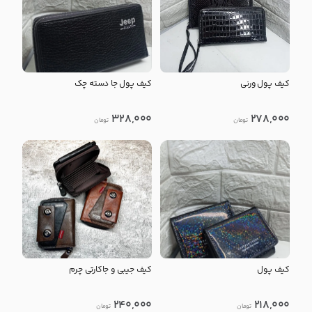
کیف پول ورنی
کیف پول جا دسته چک
328,000
278,000
تومان
تومان
کیف پول
کیف جیبی و جاکارتی چرم
240,000
218,000
تومان
تومان