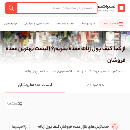
عمدباکس — بازگشت به صفحه اصلی
جستجو
همه دسته‌ها
مد و پوشاک
خانه و آشپزخانه
اسباب بازی و سرگرمی
لوازم تحریر
از کجا کیف پول زنانه عمده بخریم؟ | لیست بهترین عمده
فروشان
عمدباکس
مد و پوشاک
زنانه
اکسسوری زنانه
کیف پول زنانه
محصولات
لیست عمده‌فروشان
فیلترها
جدیدترین‌های بازار عمده فروشان کیف پول زنانه
فیلترها