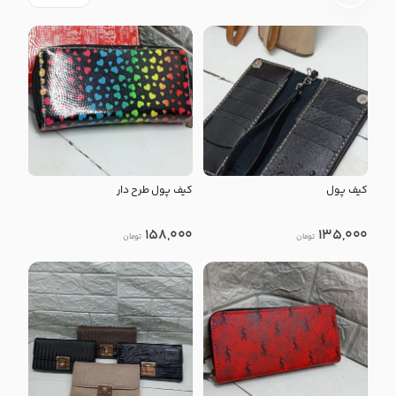
کیف پول
کیف پول طرح دار
158,000
135,000
تومان
تومان