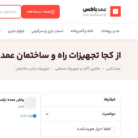
عمدباکس — بازگشت به صفحه اصلی
همه دسته‌ها
مد و پوشاک
خانه و آشپزخانه
اسباب بازی و سرگرمی
لوازم تحریر
ل
از کجا تجهیزات راه و ساختمان عم
عمدباکس
ماشین آلات و تجهیزات صنعتی
تجهیزات راه و ساختمان
فیلترها
پخش عمده تران
زنجان
موقعیت
تایید شده
فقط احراز هویت‌شده