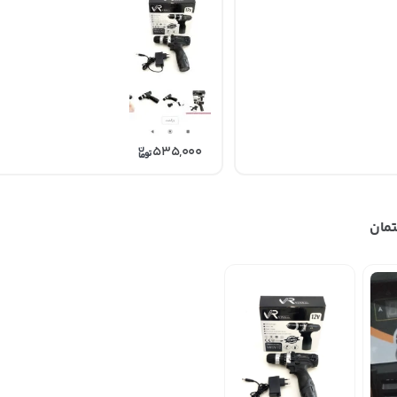
535,000
تمان