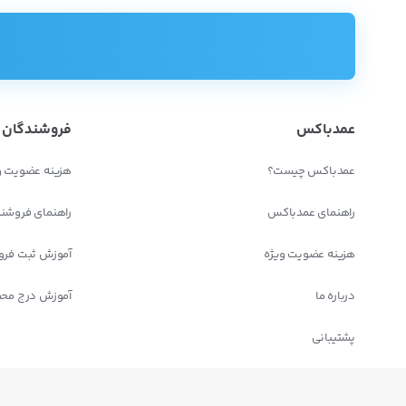
جرثقیل
دستگاه حفاری و شمع زنی
بولدوزر
غلتک
عمدباکس
فروشندگان
دریل
عمدباکس چیست؟
هزینه عضویت و
میکسر
راهنمای عمدباکس
راهنمای فروشن
دستگاه جوش
هزینه عضویت ویژه
آموزش ثبت فرو
سنگ فرز
بتونیر
درباره ما
آموزش درج مح
اره برقی
پشتیبانی
کمپرسور
میخکوب