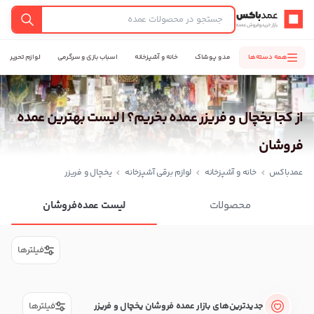
عمدباکس — بازگشت به صفحه اصلی
جستجو
همه دسته‌ها
مد و پوشاک
خانه و آشپزخانه
اسباب بازی و سرگرمی
لوازم تحریر
از کجا یخچال و فریزر عمده بخریم؟ | لیست بهترین عمده
فروشان
عمدباکس
خانه و آشپزخانه
لوازم برقی آشپزخانه
یخچال و فریزر
محصولات
لیست عمده‌فروشان
فیلترها
جدیدترین‌های بازار عمده فروشان یخچال و فریزر
فیلترها