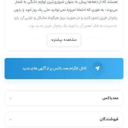
هستند که از دهه‌ها پیش به عنوان ضروری‌ترین لوازم خانگی به شمار
می‌روند؛ به طوری که احتمالا امروزه نمی‌توانید حتی یک روز خود را بدون
یخچال فریزر تصور کنید و در صورت بروز هرگونه مشکل و خرابی آن باید
به سرعت به فکر تعمیر آن یا تهیه یک یخچال فریزر جدید بود.
یخچال فریزرهای مطرح بازار در انواع برندهای داخلی و خارجی مختلف
مشاهده بیشتر
شامل سامسونگ، ال جی، دوو، جنرال، اسنوا، امرسان، پارس، هیمالیا،
الکترواستیل، جی پلاس، دیپوینت و ایکس ویژن وجود دارند که هریک
نسبت به مدل، امکانات، اندازه و فوت، کیفیت و برند دارای قیمت
کانال تلگرام عمد باکس پر از آگهی های جدید
متفاوتی نیز هستند.
انواع یخچال و فریزر
همانطور که گفته شد امروزه یخچال فریزرها در انواع بسیار متنوعی در
عمدباکس
بازار یافت می‌شوند که از آن جمله می‌توان به مدل‌های پرکاربرد زیر اشاره
کرد:
فروشندگان
یخچال و فریزر تک درب