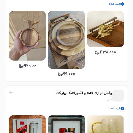
تایید شده
438,000
99,000
99,000
پخش لوازم خانه و آشپزخانه ابرار کالا
البرز
تایید شده