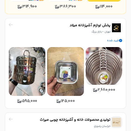
314,900
386,300
114,000
پخش لوازم آشپزخانه میلاد
تهران - بازار بزرگ
تایید شده
2,680,000
595,000
125,000
تولیدی محصولات خانه و آشپزخانه چوبی میراث
خراسان رضوی