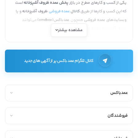
یکی از کسب و کارهای مطرح در بازار
پخش عمده ظروف آشپزخانه
است
که این کسب و کارها از طریق
کانال
عمده فروشی
ظروف آشپزخانه
و یا
وبسایت‌های عمده فروشی
همچون
عمدباکس(omdbox)
می‌توانند
ظروف آشپزخانه و اجناس خود را به فروش برسانند.
مشاهده بیشتر
انواع ظروف آشپزخانه
ظروف آشپزخانه یکی از اجزای اساسی در هر خانه است که برای پخت و پز
کانال تلگرام عمد باکس پر از آگهی های جدید
غذاها و نگهداری مواد غذایی استفاده می‌شود. این ظروف به صورت
متنوع و در اندازه‌ها و اشکال مختلف در دسترس هستند. انواع ظروفی
که در وبسایت عمدباکس به‌صورت عمده خرید و فروش می‌شوند
عبارتنداز:
عمدباکس
ظروف پخت و پز
فروشندگان
ظروف پلاستیکی
ظروف یکبار مصرف