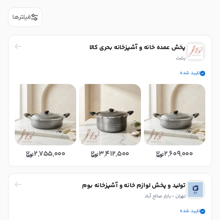
فیلترها
پخش عمده خانه و آشپزخانه بحری کالا
رشت
تایید شده
2,755,000
3,412,500
2,609,000
تولید و پخش لوازم خانه و آشپزخانه بوم
تهران - بازار صالح آباد
تایید شده