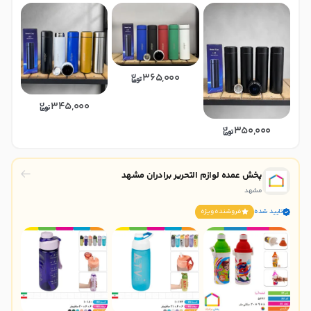
365,000
345,000
350,000
پخش عمده لوازم التحریر برادران مشهد
مشهد
تایید شده
فروشنده ويژه