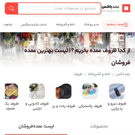
عمدباکس — بازگشت به صفحه اصلی
جستجو
همه دسته‌ها
مد و پوشاک
خانه و آشپزخانه
اسباب بازی و سرگرمی
لوازم تحری
از کجا ظروف عمده بخریم؟ | لیست بهترین عمده
فروشان
عمدباکس
خانه و آشپزخانه
ظروف
ظروف سرو و
ظروف کادویی و
ظروف یکبار
ظروف پلاستیکی
ظروف پخت و پز
پذیرایی
تزئینی
مصرف
محصولات
لیست عمده‌فروشان