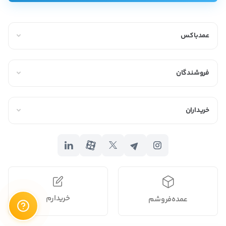
این ماده غذایی برای بدن لازم است. به همین دلیل نباید به طور کامل
نمک را از زندگی خود حذف کنید بلکه باید مصرف آن را کنترل کنید تا دچار
عمدباکس
مشکل نشوید.
نمک در صورتی که به اندازه مورد استفاده قرار گیرد برای فرد خواصی
فروشندگان
مانند تسکین ماهیچه‌ها، کمک به درمان فیبروز کیستیک (نوعی بیماری
ژنتیکی)، بهبود بهداشت دهان و لثه، تسکین گلودرد و بهبود خواب را
در پی خواهد داشت. همچنین استفاده از نمک به عنوان لایه‌بردار و
خریداران
نرم‌کننده پوست توسط برخی متخصصان توصیه شده است.
خرید و فروش عمده نمک
نمک یک ماده خوراکی بسیار ضروری در زندگی افراد است. به همین دلیل
هنگام
خرید عمده
نمک قبل از هرچیزی باید به کیفیت آن توجه داشته
باشید. استفاده از نمک نامرغوب ممکن است مشکلات زیادی را برای افراد
خریدارم
عمده‌فروشم
ایجاد کند. نکته‌ دیگری که هنگام خرید عمده نمک باید بدان توجه کرد
قیمت محصول است. اگر برای خرید عمده هزینه‌ای بیشتر از حد معمول