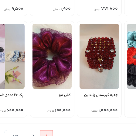
9,500
1,900
771,700
تومان
تومان
تومان
جعبه کریستال ولنتاین
کش مو
پک ۲۰ عددی (اسکرانچی)
600,000
100,000
1,000,000
تومان
تومان
تومان