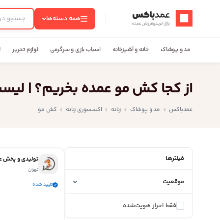
عمدباکس — بازگشت به صفحه اصلی
همه دسته‌ها
مد و پوشاک
خانه و آشپزخانه
اسباب بازی و سرگرمی
لوازم تحریر
ل
از کجا کش مو عمده بخریم؟ | لیس
عمدباکس
مد و پوشاک
زنانه
اکسسوری زنانه
کش مو
فیلترها
تولیدی و پخش 
تهران
موقعیت
تایید شده
فقط احراز هویت‌شده