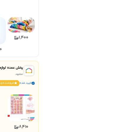
1,400
0
پخش عمده لوازم 
مشهد
تایید شده
فروشنده وي
8,410