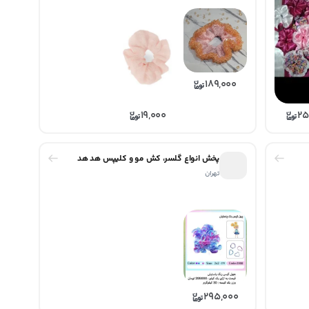
189,000
19,000
25
پخش انواع گلسر، کش مو و کلیپس هد هد
تهران
295,000