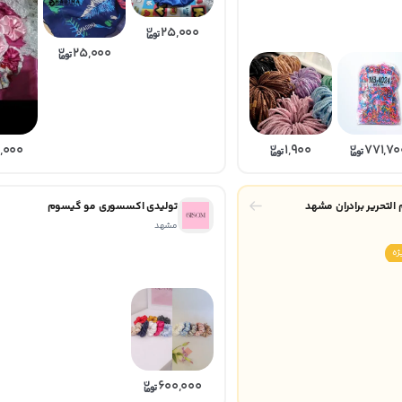
25,000
25,000
,000
1,900
771,70
التحریر برادران مشهد
تولیدی اکسسوری مو گیسوم
مشهد
ژه
600,000