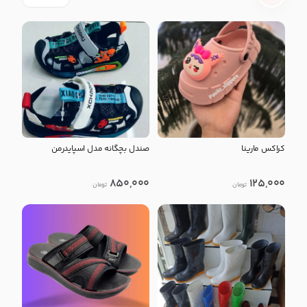
کراکس مارینا
صندل بچگانه مدل اسپایدرمن
850,000
125,000
تومان
تومان