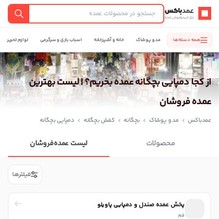
عمدباکس — بازگشت به صفحه اصلی
جستجو
همه دسته‌ها
مد و پوشاک
خانه و آشپزخانه
اسباب بازی و سرگرمی
لوازم تحریر
از کجا دمپایی بچگانه عمده بخریم؟ | لیست بهترین
عمده فروشان
عمدباکس
مد و پوشاک
بچگانه
کفش بچگانه
دمپایی بچگانه
محصولات
لیست عمده‌فروشان
فیلترها
پخش عمده صندل و دمپایی پاویلو
قم