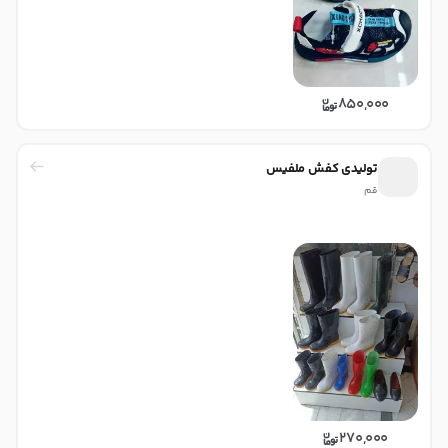
850,000
تولیدی کفش ملفیس
قم
270,000