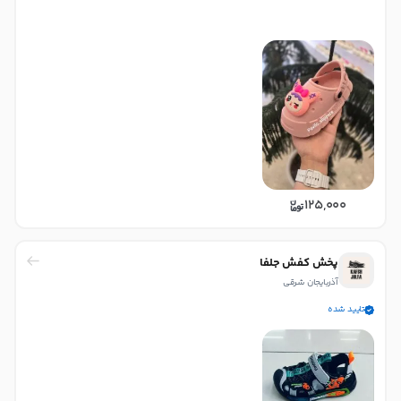
125,000
پخش کفش جلفا
آذربایجان شرقی
تایید شده