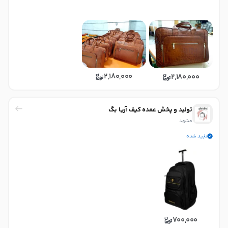
2,180,000
2,180,000
تولید و پخش عمده کیف آریا بگ
مشهد
تایید شده
700,000