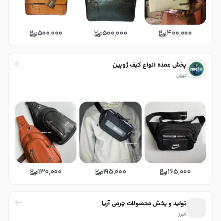
500,000
500,000
400,000
پخش عمده انواع کیف ژوپین
تهران
130,000
195,000
165,000
تولید و پخش محصولات چرمی آریا
البرز