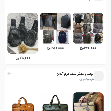
250,000
260,000
78,000
تولید و پخش کیف چرم آیدان
بازار بزرگ تهران