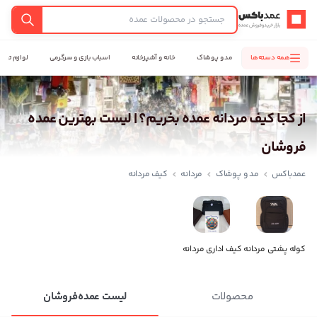
عمدباکس — بازگشت به صفحه اصلی
جستجو
همه دسته‌ها
مد و پوشاک
خانه و آشپزخانه
اسباب بازی و سرگرمی
لوازم تحری
از کجا کیف مردانه عمده بخریم؟ | لیست بهترین عمده
فروشان
عمدباکس
مد و پوشاک
مردانه
کیف مردانه
کوله پشتی مردانه
کیف اداری مردانه
محصولات
لیست عمده‌فروشان