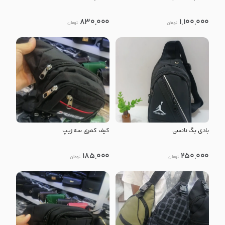
830,000
1,100,000
تومان
تومان
بادی بگ نانسی
کیف کمری سه زیپ
185,000
250,000
تومان
تومان