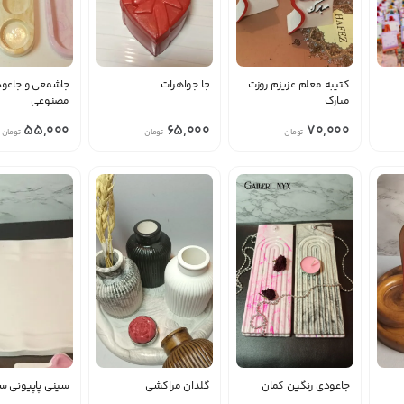
کتیبه معلم عزیزم روزت
جا جواهرات
جاشمعی و جاعو
مبارک
مصنوعی
55,000
65,000
70,000
تومان
تومان
تومان
جاعودی رنگین کمان
گلدان مراکشی
سینی پاپیونی س