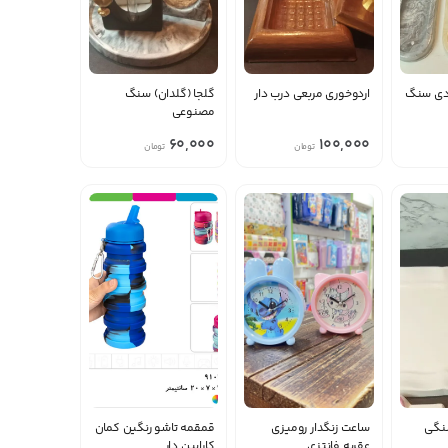
دی سنگ
اردوخوری مربعی درب دار
گلجا (گلدان) سنگ
مصنوعی
60,000
100,000
تومان
تومان
نگی
ساعت زنگدار رومیزی
قمقمه تاشو رنگین کمان
عقربه فانتزی
کارابین دار