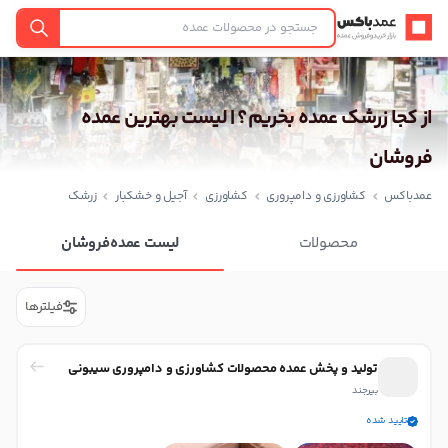
عمدباکس — بازگشت به صفحه اصلی
جستجو
از کجا زرشک عمده بخریم؟ | لیست بهترین عمده
فروشان
عمدباکس
کشاورزی و دامپروری
کشاورزی
آجیل و خشکبار
زرشک
محصولات
لیست عمده‌فروشان
فیلترها
تولید و پخش عمده محصولات کشاورزی و دامپروری سیبونی
بیرجند
تایید شده