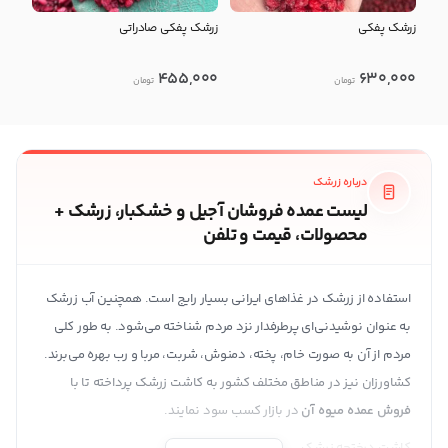
زرشک پفکی
زرشک پفکی صادراتی
455,000
630,000
تومان
تومان
درباره زرشک
لیست عمده فروشان آجیل و خشکبار، زرشک +
محصولات، قیمت و تلفن
استفاده از زرشک در غذاهای ایرانی بسیار رایج است. همچنین آب زرشک
به عنوان نوشیدنی‌ای پرطرفدار نزد مردم شناخته می‌شود. به طور کلی
مردم از آن به صورت خام، پخته، دمنوش، شربت، مربا و رب بهره می‌برند.
کشاورزان نیز در مناطق مختلف کشور به کاشت زرشک پرداخته تا با
فروش عمده میوه آن
در بازار کسب سود نمایند.
کاشت درختچه زرشک