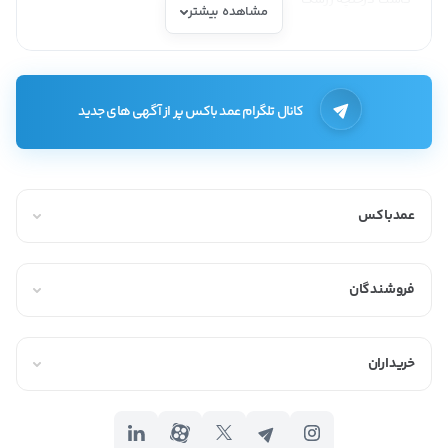
مشاهده بیشتر
زرشک درختچه‌ای عموماََ دارای خار و با طول 1 تا 5 متر است که در مناطق
معتدل و نیمه گرمسیری وجود دارد. پرورش گیاه زرشک چندان سخت
نیست و این گیاه حتی در ظرف هم توانایی رشد و نمو دارد. زمان مناسب
کانال تلگرام عمد باکس پر از آگهی های جدید
برای کشت زرشک اواسط پاییز تا اواخر زمستان است. در چهار سال اول
ممکن است که این درختچه چندان میوه ندهد ولی معمولا از سال پنجم
به بعد برداشت میوه آن در فصل پاییز صورت می‌گیرد. از انواع زرشک نیز
میتوان به زرشک سیاه، زرشک قرمز، زرشک کوهی، زرشک پفکی و زرشک
عمدباکس
دانه اناری اشاره کرد که زرشک قرمز معروف‌ترین آن‌ها است.
ناگفته نماند که استان خراسان جنوبی با تولید 95 درصد زرشک دنیا
فروشندگان
توانسته است جایگاه ویژه‌ای در زمینه کشت و پرورش این درختچه را به
دست آورد. پنج شهرستان قائنات، زیرکوه، درمیان، سربیشه و بیرجند نیز
بیشترین سطح زیر کشت زرشک را دارند.
خریداران
خواص زرشک
پاکسازی کبد و بهبود عملکرد آن