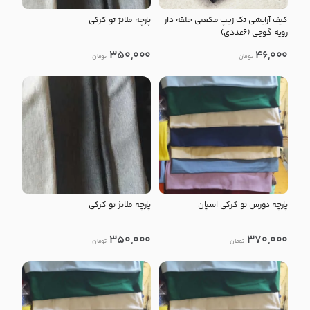
کیف آرایشی تک زیپ مکعبی حلقه دار
پارچه ملانژ تو کرکی
رویه گوچی (۶عددی)
350,000
46,000
تومان
تومان
پارچه دورس تو‌ کرکی اسپان
پارچه ملانژ تو‌ کرکی
350,000
370,000
تومان
تومان