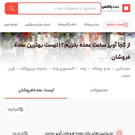
عمدباکس — بازگشت به صفحه اصلی
جستجو
همه دسته‌ها
مد و پوشاک
خانه و آشپزخانه
اسباب بازی و سرگرمی
لوازم تحریر
از کجا آویز ساعت عمده بخریم؟ | لیست بهترین عمده
فروشان
عمدباکس
مد و پوشاک
زنانه
اکسسوری زنانه
بدلیجات و زیورآلات
آویز
ساعت
محصولات
لیست عمده‌فروشان
فیلترها
جدیدترین‌های بازار عمده فروشان آویز ساعت
فیلترها