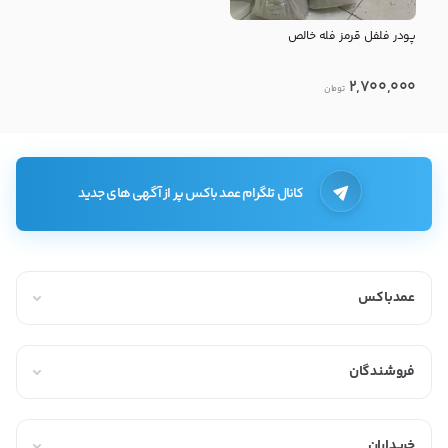
پودر فلفل قرمز فله خالص
2,700,000
تومان
کانال تلگرام عمد باکس پر از آگهی های جدید
عمدباکس
فروشندگان
خریداران