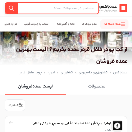
عمدباکس — بازگشت به صفحه اصلی
جستجو
همه دسته‌ها
مد و پوشاک
خانه و آشپزخانه
اسباب بازی و سرگرمی
لوازم تحریر
از کجا پودر فلفل قرمز عمده بخریم؟ | لیست بهترین
عمده فروشان
عمدباکس
کشاورزی و دامپروری
کشاورزی
ادویه
پودر فلفل قرمز
محصولات
لیست عمده‌فروشان
فیلترها
تولید و پخش عمده مواد غذایی و سوپر مارکتی عالیا
تهران