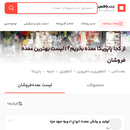
عمدباکس — بازگشت به صفحه اصلی
جستجو
همه دسته‌ها
مد و پوشاک
خانه و آشپزخانه
اسباب بازی و سرگرمی
لوازم تحریر
از کجا پاپریکا عمده بخریم؟ | لیست بهترین عمده
فروشان
عمدباکس
کشاورزی و دامپروری
کشاورزی
ادویه
پاپریکا
محصولات
لیست عمده‌فروشان
فیلترها
تولید و پخش عمده انواع ادویه مهد مزه
یزد