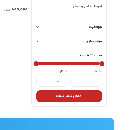
ادویه ماهی و میگو
400,000
تومان
پاپریکا
موقعیت
پودر سیر
مرتب‌سازی
پودر فلفل قرمز
تخم گشنیز و شنبلیله
محدوده قیمت
چیلی
حداقل
حداکثر
دارچین
زردچوبه
اعمال فیلتر قیمت
زعفران
زنجبیل
زیره