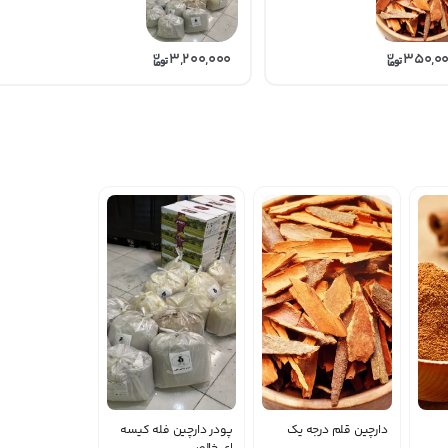
3,200,000
350,0
دارچین قلم درجه یک
پودر دارچین فله کیسه