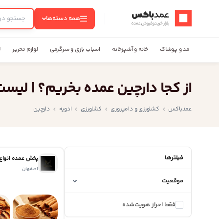
عمدباکس — بازگشت به صفحه اصلی
همه دسته‌ها
مد و پوشاک
خانه و آشپزخانه
اسباب بازی و سرگرمی
لوازم تحریر
ل
از کجا دارچین عمده بخریم؟ | لیس
عمدباکس
کشاورزی و دامپروری
کشاورزی
ادویه
دارچین
فیلترها
پخش عمده انواع 
اصفهان
موقعیت
فقط احراز هویت‌شده