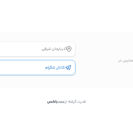
راه های دیگر ارتباطی
پیام در تلگرام
کانال تلگرام
آذربایجان شرقی
پیام در واتس‌اپ
مدارس در
کانال تلگرام
بدیهی است عمدباکس هیچ نوع مسئولیتی در قبال نداشته
و صحت موارد ذکر شده بر عهده فرد آگهی دهنده می باشد.
قدرت گرفته از