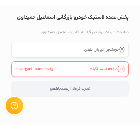
پیج اینستاگرام
پخش عمده لاستیک خودرو بازرگانی اسماعیل حمیداوی
تلفن ثابت
صادرات واردات ترخیص کالا بازرگانی اسماعیل حمیداوی
پیام در تلگرام
خرمشهر، خیابان نقدی
پیام در واتس‌اپ
صفحه اینستاگرام
@bazargani_hamidavi
بدیهی است عمدباکس هیچ نوع مسئولیتی در قبال نداشته و
صحت موارد ذکر شده بر عهده فرد آگهی دهنده می باشد.
قدرت گرفته از