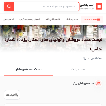
عمدباکس — بازگشت به صفحه اصلی
جستجو
همه دسته‌ها
مد و پوشاک
خانه و آشپزخانه
اسباب بازی و سرگرمی
لوازم تحریر
لیست عمده فروشان و تولیدی های استان یزد (+ شماره
تماس)
عمدباکس
یزد
محصولات
لیست عمده‌فروشان
عمده فروشان برتر
فیلترها