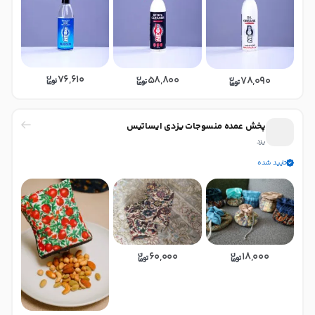
76,610
58,800
78,090
پخش عمده منسوجات یزدی ایساتیس
یزد
تایید شده
60,000
18,000