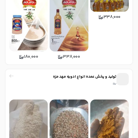
338,000
180,000
338,000
تولید و پخش عمده انواع ادویه مهد مزه
یزد