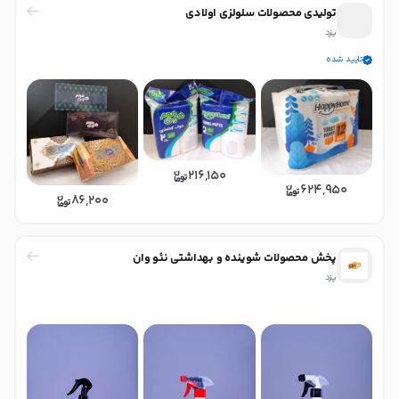
تولیدی محصولات سلولزی اولادی
یزد
تایید شده
216,150
624,950
86,200
پخش محصولات شوینده و بهداشتی نئو وان
یزد