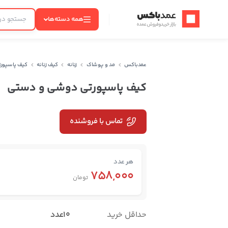
عمدباکس — بازگشت به صفحه اصلی
همه دسته‌ها
عمدباکس
مد و پوشاک
زنانه
کیف زنانه
کیف پاسپور
کیف پاسپورتی دوشی و دستی
تماس با فروشنده
هر عدد
758,000
تومان
حداقل خرید
10عدد