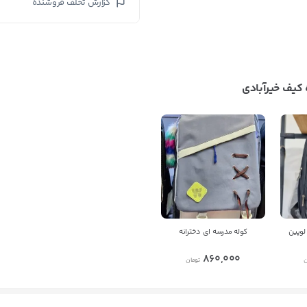
گزارش تخلف فروشنده
کیف خیرآبادی
بستن
اطلاعات تماس
تولید و پخش عمده کیف خیرآبادی
برای مکالمه دقیق تر
کد 25229 در عمدباکس
رو به
فروشنده اعلام کنید
لوپین
کوله مدرسه ای دخترانه
860,000
ن
تومان
09156838251
شماره تماس
کپی