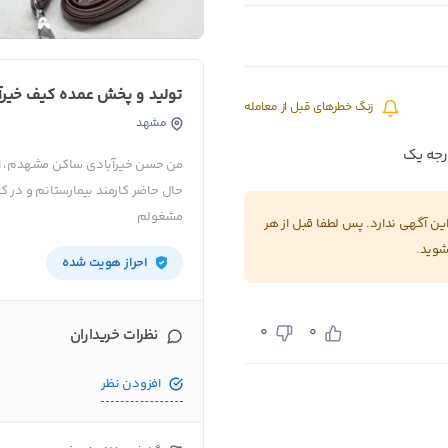
تولید و پخش عمده کیف خیرآ
زنگ خطرهای قبل از معامله
مشهد
من حسن خیرآبادی ساکن مشهدم، از ک
حال حاضر کارمند بیمارستانم و در ک
مشغولم
 آگهی ندارد. پس لطفا قبل از هر
شوید.
احراز هویت شده
0
0
نظرات خریداران
افزودن نظر