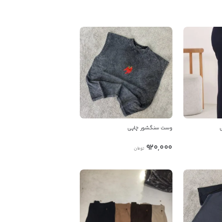
ی
وست سنگشور چاپی
920,000
تومان