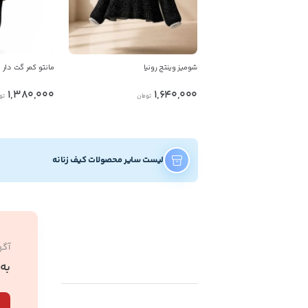
شومیز وینتج رونیا
مانتو کمر گت دار
1,380,000
1,640,000
تومان
تو
لیست سایر محصولات کیف زنانه
آگه
به