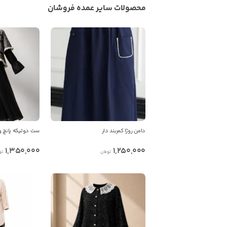
محصولات سایر عمده فروشان
دامن روژا کمربند دار
ست دوتیکه پانچ و
1,350,000
1,250,000
تومان
تو