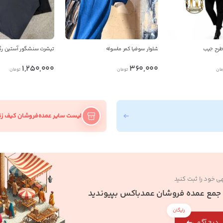
 طرح جیب
شلوار سوفیا کمر ماسوله
تیشرت سنشگور آستین رگ
1,250,000
360,000
مان
تومان
تومان
لیست سایر عمده‌فروشان کیف زنا
ی خود را ثبت کنید
 جمع عمده فروشان عمدباکس بپیوندید
رایگان
درج آگهی