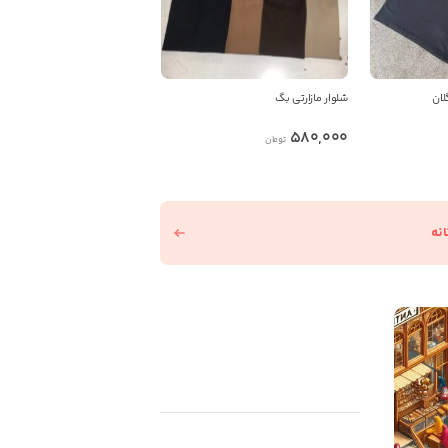
لان
شلوار مازارتی بگ
580,000
تومان
نه