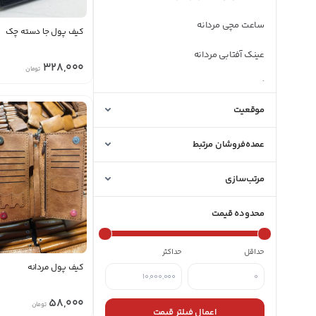
ساعت مچی مردانه
کیف پول جا دسته چک
عینک آفتابی مردانه
328,000
تومان
کلاه مردانه
موقعیت
کمربند مردانه
کیف پول مردانه
عمده‌فروشان مرتبط
مرتب‌سازی
محدوده قیمت
حداقل
حداکثر
کیف پول مردانه
58,000
تومان
اعمال فیلتر قیمت