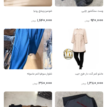
وست سنگشور چاپی
شومیز وینتج رونیا
1,640,000
920,000
تومان
تومان
مانتو کمر گت دار طرح جیب
شلوار سوفیا کمر ماسوله
360,000
1,380,000
تومان
تومان