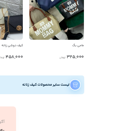
مامی بگ
کیف دوشی زنانه
458,000
325,000
تومان
توما
لیست سایر محصولات کیف زنانه
آگه
به