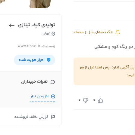
تولیدی کیف تینازی
زنگ خطرهای قبل از معامله
تهران
وبسایت: www.tinazi.ir
احراز هویت شده
 آگهی ندارد. پس لطفا قبل از هر
شوید.
نظرات خریداران
افزودن نظر
0
0
گزارش تخلف فروشنده