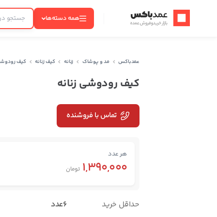
عمدباکس — بازگشت به صفحه اصلی
همه دسته‌ها
عمدباکس
مد و پوشاک
زنانه
کیف زنانه
کیف رودوشی 
کیف رودوشی زنانه
تماس با فروشنده
هر عدد
1,390,000
تومان
حداقل خرید
6عدد