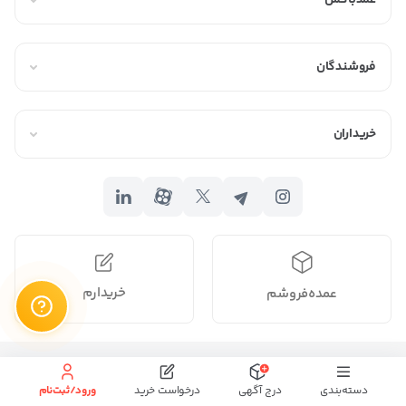
عمدباکس
گیرد، عبارت است از:
جنس لایه بیرونی و داخلی کیف
فروشندگان
نوع بسته شدن آن
تعداد جیب های قرار داده شده
خریداران
نوع و کیفیت دوخت، رنگ محصول و قیمت
چرا
خرید عمده
کیف پول مردانه
خرید کیف پول مردانه به صورت عمده مزایای زیادی دارد، از جمله:
قیمت مناسب
خریدارم
عمده‌فروشم
خرید عمده معمولاً با تخفیفات ویژه‌ای همراه است و با خرید عمده
می‌توانید محصولات مورد نیاز خود را با قیمتی مناسب‌تر تهیه کنید.
تنوع بیشتر
تمام حقوق برای
محفوظ میباشد.
دسته‌بندی
درج آگهی
درخواست خرید
ورود/ثبت‌نام
فروشندگان عمده کیف پول مردانه معمولاً تنوع بیشتری از محصولات را در