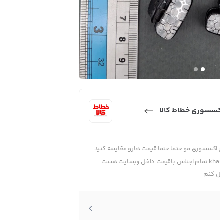
کسسوری خطاط کالا
واع اکسسوری مو حتما حتما قیمت هارو مقایسه کنید
ادرس سایت گوگل kharazikhatat.com تمام اجناس باقیمت داخل وبسایت هست
ل کنم