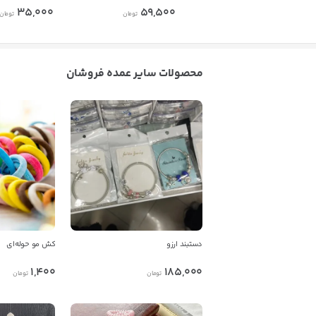
35,000
59,500
تومان
تومان
محصولات سایر عمده فروشان
دستبند ارزو
کش مو حوله‌ای
1,400
185,000
تومان
تومان