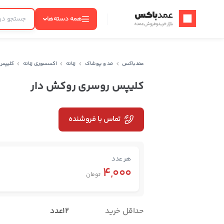
عمدباکس — بازگشت به صفحه اصلی
همه دسته‌ها
عمدباکس
مد و پوشاک
زنانه
اکسسوری زنانه
کلیپس
کلیپس روسری روکش دار
تماس با فروشنده
هر عدد
4,000
تومان
حداقل خرید
12عدد