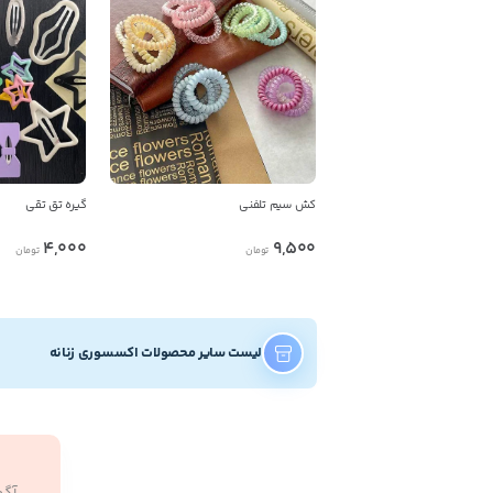
کش سیم تلفنی
گیره تق تقی
4,000
9,500
تومان
تومان
لیست سایر محصولات اکسسوری زنانه