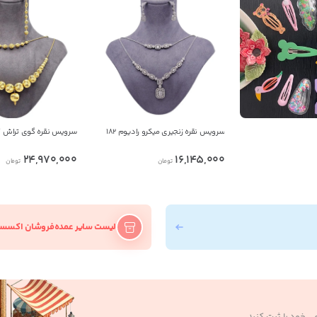
و صحت موارد ذکر شده بر عهده فرد آگهی دهنده می باشد.
سرویس نقره زنجیری میکرو رادیوم 182
سرویس نقره گوی تراش گلد
24,970,000
16,145,000
تومان
تومان
لیست سایر عمده‌فروشان اکسسور