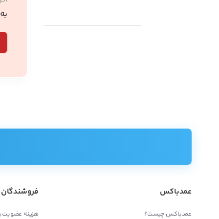
آگه
به
عمدباکس
فروشندگان
عمدباکس چیست؟
هزینه عضویت و