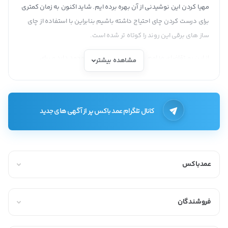
مهیا کردن این نوشیدنی از آن بهره برده ایم. شاید اکنون به زمان کمتری
برای درست کردن چای احتیاج داشته باشیم بنابراین با استفاده از چای
ساز های برقی این روند را کوتاه تر شده است.
از این رو تقاضای مداوم برای چای سازها در بازار وجود دارد و برای
مشاهده بیشتر
موفقیت در
خرید و فروش عمده چای ساز
، شناخت بازار و تحلیل نیازهای
مشتریان بسیار مهم است.
انواع چای ساز
کانال تلگرام عمد باکس پر از آگهی های جدید
به طور کلی می توان چای سازها را به سه دسته زیر تقسیم کرد:
دم آورها:
این نوع از چای ساز ها دارای قوری و کتری هستند؛ به گونه‌ای
عمدباکس
که قوری در بالای کتری قرار می‌گیرد و بخار آب حاصل از کتری به سمت
قوری رفته و به همین دلیل هم چایی که درون محفظه فلزی درون آن
است به آرامی دم می کشد. شاید بتوان گفت که این نوع از چای سازها به
فروشندگان
شیوه های قدیمی نزدیک تر بوده و چای خوش رنگ و خوش عطری را به
شما می دهند.