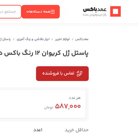
عمدباکس — بازگشت به صفحه اصلی
همه دسته‌ها
عمدباکس
لوازم تحریر
ابزار نقاشی و رنگ آمیزی
پاستل ژل کریوان
پاستل ژل کریوان ۱۲ رنگ باکس دار
تماس با فروشنده
هر عدد
587,000
تومان
حداقل خرید
1عدد