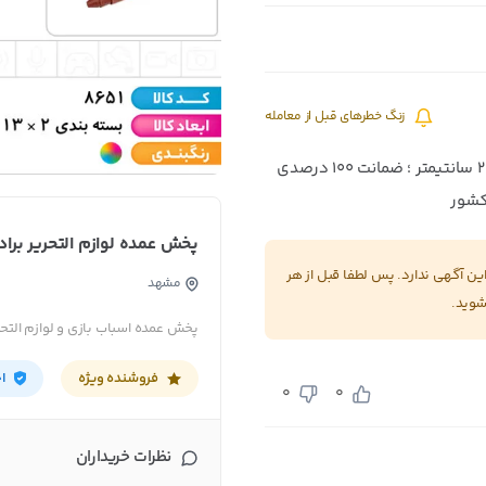
زنگ خطرهای قبل از معامله
رنگبندی متنوع مطابق تصویر ؛ ابعاد کالا ۲×۱۳×۲۶ سانتیمتر ؛ ضمانت ۱۰۰ درصدی
کشور
پخش عمده لوازم التحریر برا
بستن
 آگهی ندارد. پس لطفا قبل از هر
اطلاعات تماس
مشهد
شوید.
پخش عمده لوازم التحریر برادران مشهد
پخش عمده اسباب بازی و لوازم التحر
برای مکالمه دقیق تر
کد 25374 در عمدباکس
رو به
فروشنده اعلام کنید
فروشنده ویژه
ا
0
0
09903353100
نظرات خریداران
شماره تماس
کپی