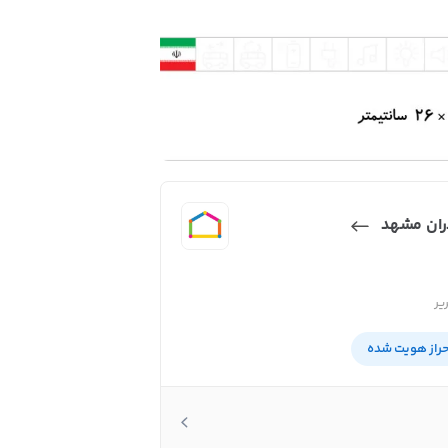
دران مشهد
یر
حراز هویت شده