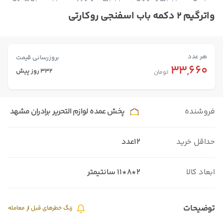
واترگیم ۲ دکمه باب اسفنجی روکارتی
هر عدد
بروزرسانی قیمت
33,660
332 روز پیش
تومان
فروشنده
پخش عمده لوازم التحریر برادران مشهد
حداقل خرید
12عدد
ابعاد کالا
۲*۸*۱۱ سانتیمتر
توضیحات
زنگ خطرهای قبل از معامله