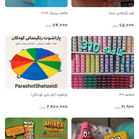
توپ آپارتمانی سبک
مکعب روبیک 3*3
74,000
65,000
تومان
تومان
اسلایم 310
پاراشوت (چتر بازی کودکان)
2,400,000
21,900
تومان
تومان