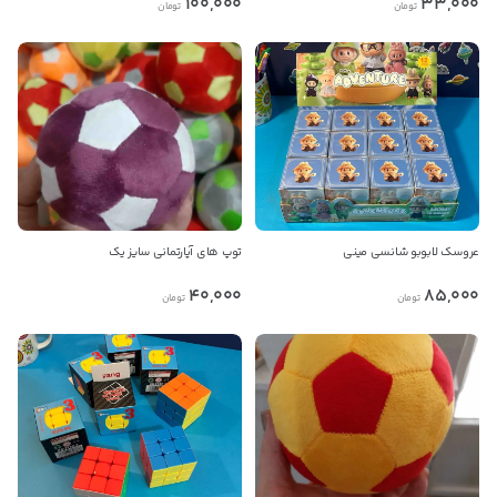
100,000
33,000
پیج اینستاگرام
تومان
تومان
جهت ثبت نظر باید وارد حساب کاربری خود شوید
جهت ثبت گزارش تخلف باید وارد حساب کاربری خود شوید
پیام در واتس‌اپ
تلفن ثابت
پیام در تلگرام
عمدباکس هیچ نوع مسئولیتی در قبال صحت این آگهی
کانال تلگرام
ندارد. پس لطفا قبل از هر گونه معامله، از معتبر بودن
فروشنده مطمئن شوید.
پیام در واتس‌اپ
عروسک لابوبو شانسی مینی
توپ های آپارتمانی سایز یک
40,000
85,000
تومان
تومان
بدیهی است عمدباکس هیچ نوع مسئولیتی در قبال نداشته و
صحت موارد ذکر شده بر عهده فرد آگهی دهنده می باشد.