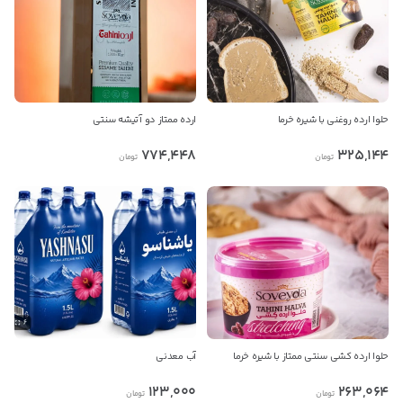
حلوا ارده روغنی با شیره خرما
ارده ممتاز دو آتیشه سنتی
774,448
325,144
تومان
تومان
حلوا ارده کشی سنتی ممتاز با شیره خرما
آب معدنی
123,000
263,064
تومان
تومان