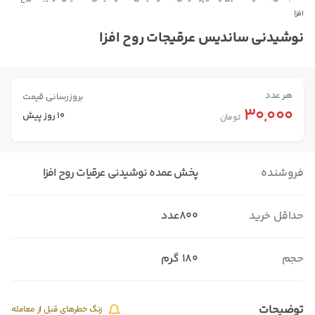
افزا
نوشیدنی ساندیس عرقیجات روح افزا
هر عدد
بروزرسانی قیمت
30,000
10 روز پیش
تومان
فروشنده
پخش عمده نوشیدنی عرقیات روح افزا
حداقل خرید
800عدد
حجم
180 گرم
توضیحات
زنگ خطرهای قبل از معامله