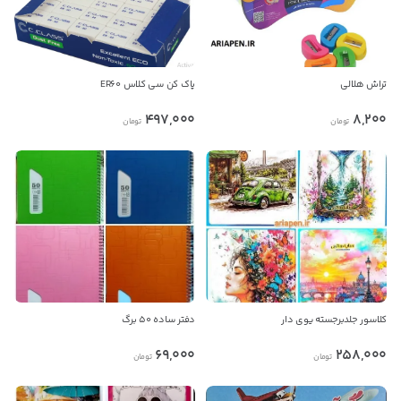
تراش هلالی
پاک کن سی کلاس ER60
497,000
8,200
تومان
تومان
کلاسور جلدبرجسته یوی دار
دفتر ساده 50 برگ
69,000
258,000
تومان
تومان