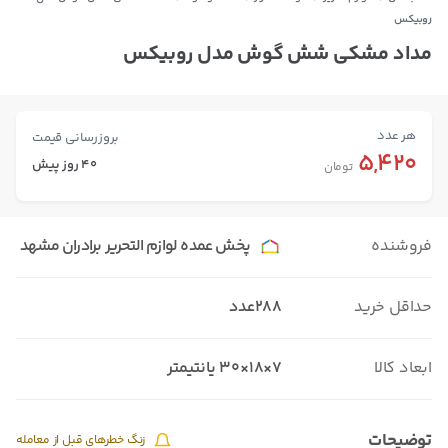
روبیکس
مداد مشکی شش گوش مدل روبیکس
هر عدد
بروزرسانی قیمت
5,420
40 روز پیش
تومان
فروشنده
پخش عمده لوازم التحریر برادران مشهد
حداقل خرید
288عدد
ابعاد کالا
۷×۱۸×۳۰ یانتیمتر
توضیحات
زنگ خطرهای قبل از معامله