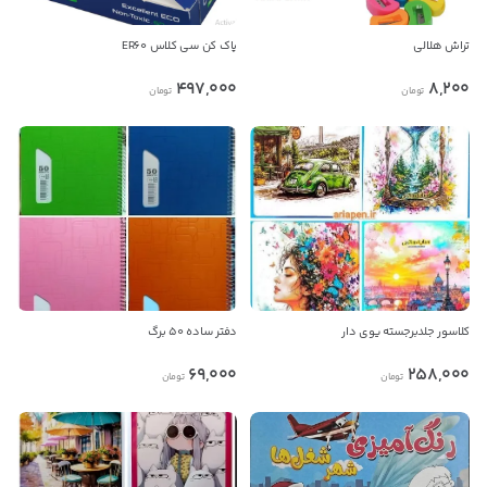
تراش هلالی
پاک کن سی کلاس ER60
497,000
8,200
تومان
تومان
کلاسور جلدبرجسته یوی دار
دفتر ساده 50 برگ
69,000
258,000
تومان
تومان