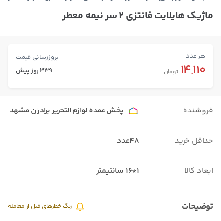
ماژیک هایلایت فانتزی ۲ سر نیمه معطر
هر عدد
بروزرسانی قیمت
14,110
339 روز پیش
تومان
فروشنده
پخش عمده لوازم التحریر برادران مشهد
حداقل خرید
48عدد
ابعاد کالا
1*16 سانتیمتر
توضیحات
زنگ خطرهای قبل از معامله