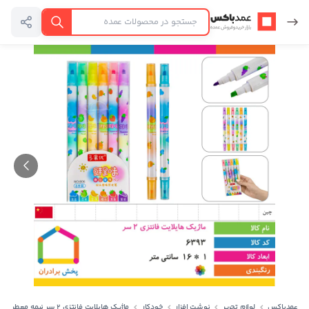
عمدباکس — بازگشت به صفحه اصلی
جستجو
عمدباکس
لوازم تحریر
نوشت افزار
خودکار
ماژیک هایلایت فانتزی ۲ سر نیمه معطر