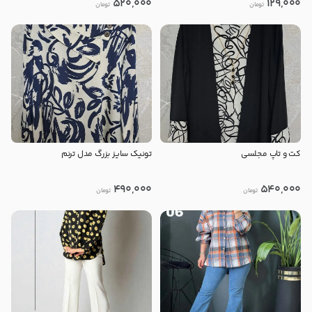
520,000
129,000
تومان
تومان
کت و تاپ مجلسی
تونیک سایز بزرگ مدل ترنم
490,000
540,000
تومان
تومان