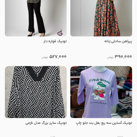
پیراهن ساحلی زنانه
تونیک قواره دار
527,000
390,000
تومان
تومان
تونیک آستین سه ربع بغل بند جلو چاپ
تونیک سایز بزرگ مدل نازمی