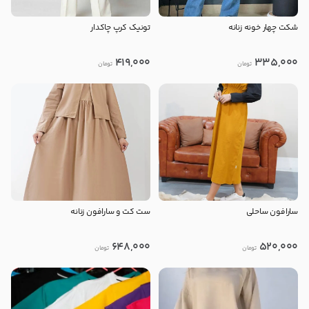
شکت چهار خونه زنانه
تونیک کرپ چاکدار
419,000
335,000
تومان
تومان
سارافون ساحلی
ست کت و سارافون زنانه
648,000
520,000
تومان
تومان