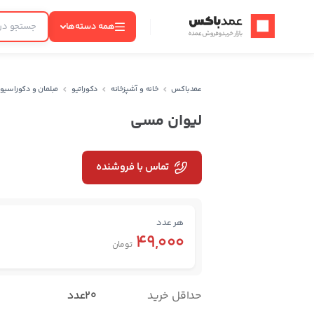
عمدباکس — بازگشت به صفحه اصلی
همه دسته‌ها
عمدباکس
خانه و آشپزخانه
دکوراتیو
مبلمان و دکوراسیو
لیوان مسی
تماس با فروشنده
هر عدد
49,000
تومان
حداقل خرید
20عدد