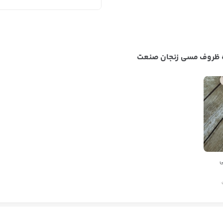
ه ظروف مسی زنجان صنعت
بستن
اطلاعات تماس
تولید و پخش عمده ظروف مسی زنجان صنعت
برای مکالمه دقیق تر
کد 8170 در عمدباکس
رو به فروشنده
ی
اعلام کنید
09907978898
شماره تماس
کپی