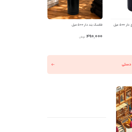
50 میل
فلاسک بند دار 500 میل
490,000
تومان
 دستی