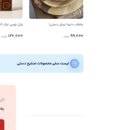
بشقاب دایره (پیش دستی)
پازل چوبی تیک تاک
120,000
99,000
تومان
تومان
لیست سایر محصولات صنایع دستی
آگه
به