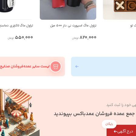
 تو
تراول ماگ اسپورت نی دار 500 میل
تراول ماگ لاکچری دماسنج دار 0
550,000
820,000
تومان
تومان
لیست سایر عمده‌فروشان صنایع
ی خود را ثبت کنید
 جمع عمده فروشان عمدباکس بپیوندید
رایگان
درج آگهی