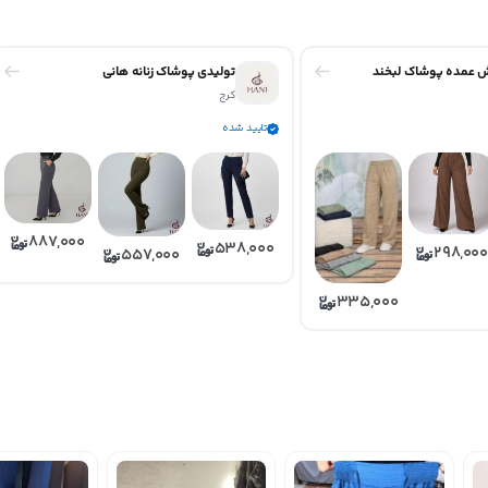
ش عمده پوشاک لبخند
تولیدی پوشاک زنانه هانی
کرج
تایید شده
887,000
538,000
298,000
557,000
335,000