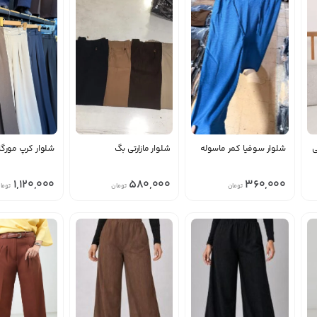
ی
شلوار سوفیا کمر ماسوله
شلوار مازارتی بگ
شلوار کرپ مورگ
1,120,000
580,000
360,000
تومان
تومان
توما