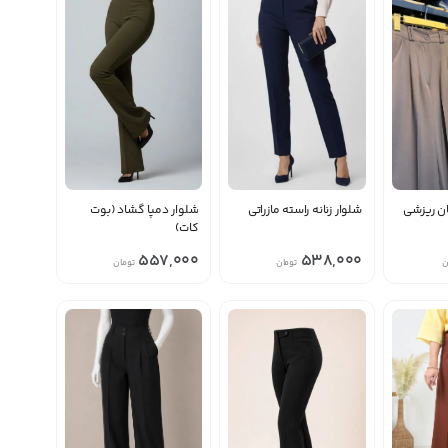
ان ریزشی
شلوار زنانه راسته مازراتی
شلوار دمپا گشاد (بوت
کات)
557,000
538,000
ن
تومان
تومان