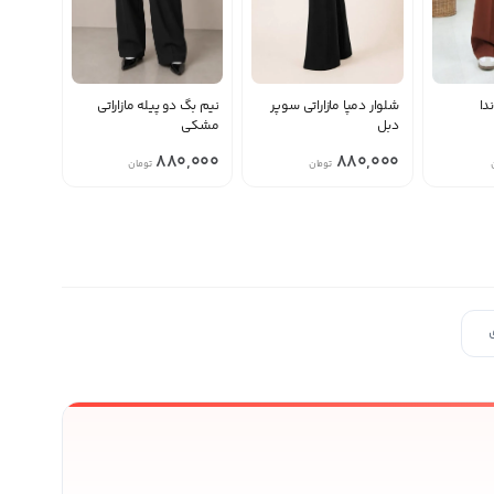
دا
شلوار دمپا مازاراتی سوپر
نیم بگ دو پیله مازاراتی
دبل
مشکی
880,000
880,000
تومان
تومان
ی محصولات بیشتر