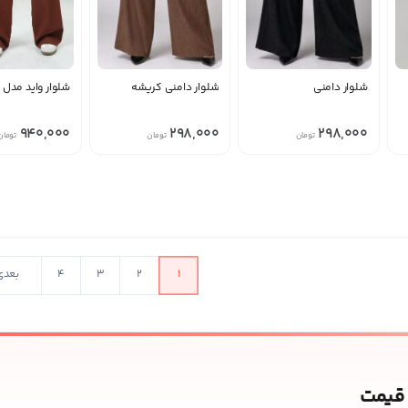
شلوار دامنی
شلوار دامنی کریشه
شلوار واید مدل ن
940,000
298,000
298,000
تومان
تومان
تومان
در حال بارگذار
1
2
3
4
بعدی
 قیمت