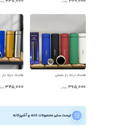
438,000
320,000
تومان
توما
فلاسک درجه دار مخملی
فلاسک درجه دار
345,000
365,000
تومان
توما
لیست سایر محصولات خانه و آشپزخانه