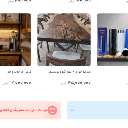
34,000
و صحت موارد ذکر شده بر عهده فرد آگهی دهنده می باشد.
390,000
ن
تومان
تومان
میز غذاخوری ۶ نفره گردو روستیک
کافی بار چوب و فلز
14,000,000
45,000,000
ن
تومان
تومان
لیست سایر عمده‌فروشان خانه و 