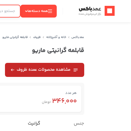
عمدباکس — بازگشت به صفحه اصلی
همه دسته‌ها
عمدباکس
خانه و آشپزخانه
ظروف
قابلمه گرانیتی ماریو
قابلمه گرانیتی ماریو
مشاهده محصولات عمده ظروف
هر عدد
346,000
تومان
جنس
گرانیت