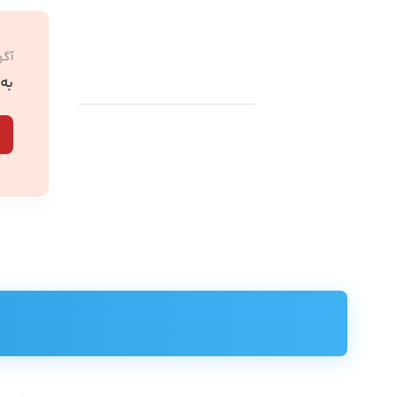
آگه
به