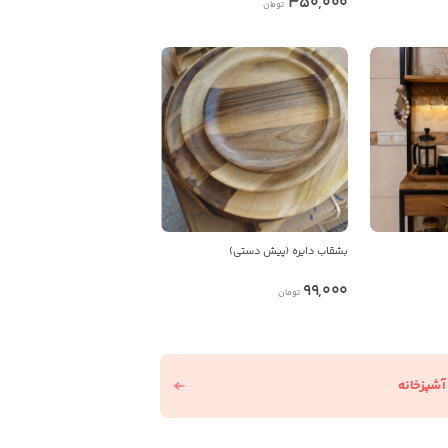
350,000
تومان
بشقاب دایره (پیش دستی)
99,000
تومان
آشپزخانه