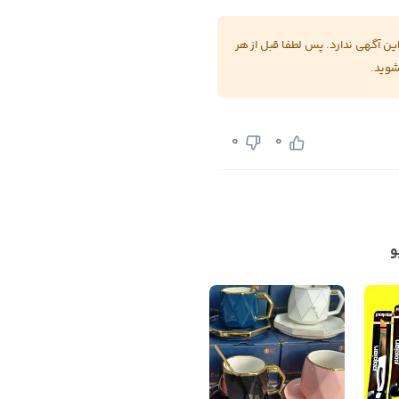
 آگهی ندارد. پس لطفا قبل از هر
شوید.
0
0
و
بستن
اطلاعات تماس
قابلمه گرانیتی ماریو
برای مکالمه دقیق تر
کد 789 در عمدباکس
رو به فروشنده
اعلام کنید