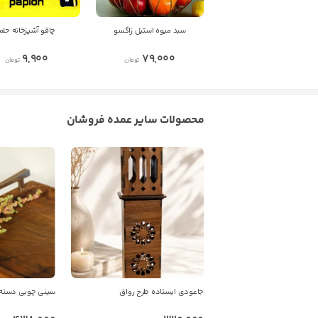
سبد میوه استیل زاگسو
چاقو آشپزخانه حلما
9,900
79,000
تومان
تومان
محصولات سایر عمده فروشان
جاعودی ایستاده طرح رواق
سینی چوبی دسته 