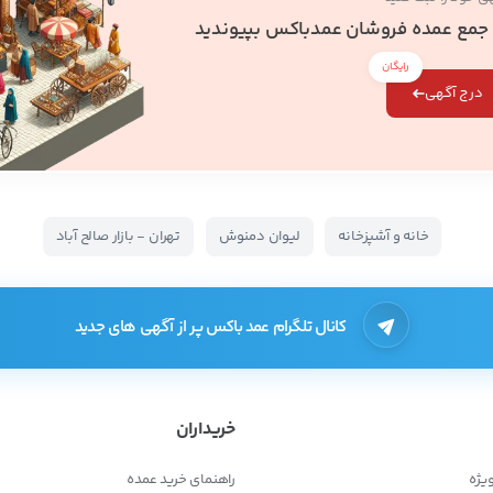
 جمع عمده فروشان عمدباکس بپیوندید
رایگان
درج آگهی
خانه و آشپزخانه
لیوان دمنوش
تهران - بازار صالح آباد
کانال تلگرام عمد باکس پر از آگهی های جدید
خریداران
یژه
راهنمای خرید عمده