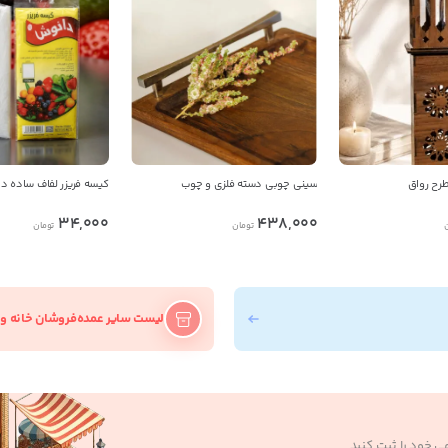
رح رواق
سینی چوبی دسته فلزی و چوب
کیسه فریزر لفاف ساده د
34,000
438,000
تومان
تومان
لیست سایر عمده‌فروشان خانه و 
ی خود را ثبت کنید