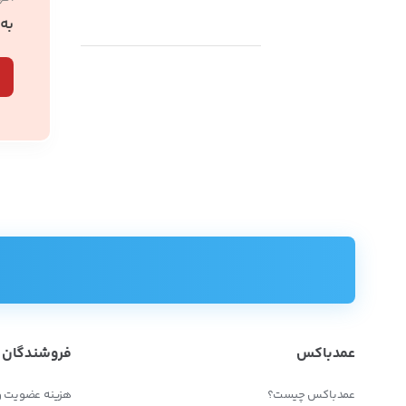
به
عمدباکس
فروشندگان
عمدباکس چیست؟
هزینه عضویت و