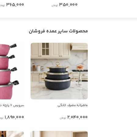
365,000
350,000
تومان
توما
محصولات سایر عمده فروشان
ماهیتابه مصرف خانگی
سرویس 7 پارچه دانشجویی
1,890,000
2,040,000
تومان
توم