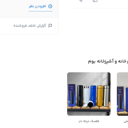
افزودن نظر
گزارش تخلف فروشنده
انه و آشپزخانه بوم
بستن
اطلاعات تماس
تولید و پخش لوازم خانه و آشپزخانه بوم
برای مکالمه دقیق تر
کد 11318 در عمدباکس
رو به فروشنده
اعلام کنید
لی
فلاسک درجه دار