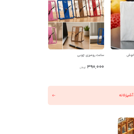
انوش
ساعت رومیزی چوبی
390,000
تومان
آشپزخانه