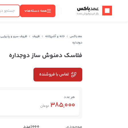
عمدباکس — بازگشت به صفحه اصلی
همه دسته‌ها
عمدباکس
خانه و آشپزخانه
ظروف
ظروف سرو و پذیرایی
دوجداره
فلاسک دمنوش ساز دوجداره
تماس با فروشنده
هر عدد
385,000
تومان
موجودی
1000عدد