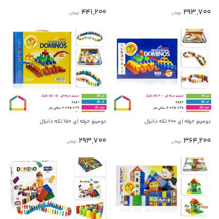
ندارد. پس لطفا قبل از هر گونه معامله، از معتبر بودن
441,200
293,700
پیام در واتس‌اپ
تومان
تومان
فروشنده مطمئن شوید.
بدیهی است عمدباکس هیچ نوع مسئولیتی در قبال نداشته و
صحت موارد ذکر شده بر عهده فرد آگهی دهنده می باشد.
دومینو حرفه ای ۲۰۰ تکه دانیال
دومینو حرفه ای ۱۵۰ تکه دانیال
293,700
364,200
تومان
تومان