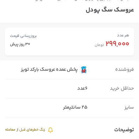
عروسک سگ پودل
هر عدد
بروزرسانی قیمت
299,000
30 روز پیش
تومان
فروشنده
پخش عمده عروسک بارکد تویز
حداقل خرید
6عدد
سایز
۲۵ سانتیمتر
توضیحات
زنگ خطرهای قبل از معامله