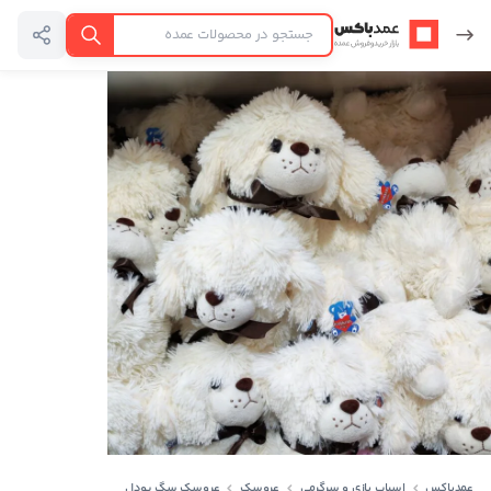
عمدباکس — بازگشت به صفحه اصلی
جستجو
عمدباکس
اسباب بازی و سرگرمی
عروسک
عروسک سگ پودل